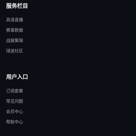
服务栏目
高清直播
赛事数据
战报集锦
球迷社区
用户入口
订阅套餐
常见问题
会员中心
帮助中心