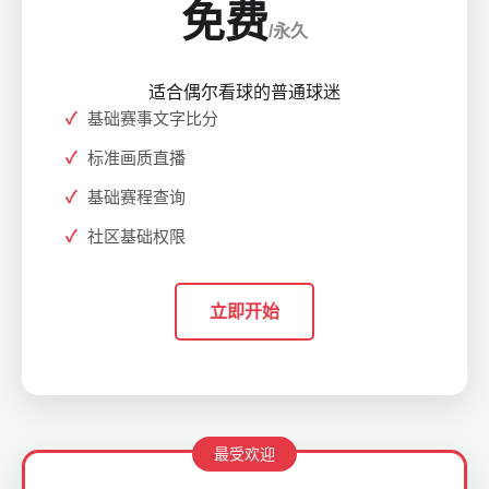
免费
/永久
适合偶尔看球的普通球迷
基础赛事文字比分
标准画质直播
基础赛程查询
社区基础权限
立即开始
最受欢迎