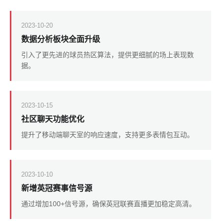
2023-10-20
数据分析板块全面升级
引入了更先进的球员热区算法，提供更细腻的场上表现数
据。
2023-10-15
社区聊天功能优化
提升了移动端聊天室的响应速度，支持更多表情包互动。
2023-10-10
新增英冠赛事信号源
通过增加100+信号源，确保英冠联赛直播更加稳定高清。