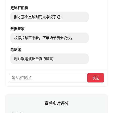
足球狂热粉
刚才那个点球判罚太争议了吧！
数据专家
根据控球率来看，下半场节奏会变快。
老球迷
利兹联这波反击真的漂亮！
发送
赛后实时评分