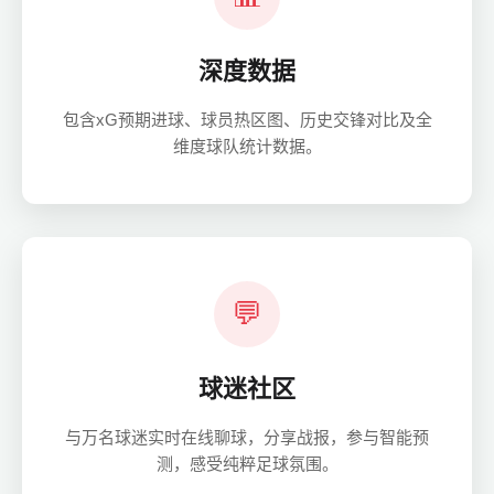
深度数据
包含xG预期进球、球员热区图、历史交锋对比及全
维度球队统计数据。
💬
球迷社区
与万名球迷实时在线聊球，分享战报，参与智能预
测，感受纯粹足球氛围。