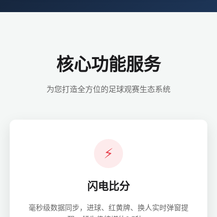
核心功能服务
为您打造全方位的足球观赛生态系统
⚡
闪电比分
毫秒级数据同步，进球、红黄牌、换人实时弹窗提