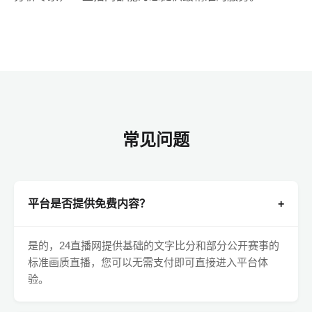
常见问题
平台是否提供免费内容？
+
是的，24直播网提供基础的文字比分和部分公开赛事的
标准画质直播，您可以无需支付即可直接进入平台体
验。