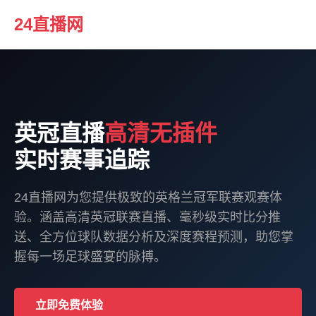
24直播网
英冠直播
高清无插件
实时赛事追踪
24直播网为您提供极致的英格兰冠军联赛观赛体
验。涵盖高清英冠联赛直播、毫秒级实时比分推
送、全方位球队数据分析及深度赛程预测，助您掌
握每一场足球盛宴的脉搏。
立即免费体验