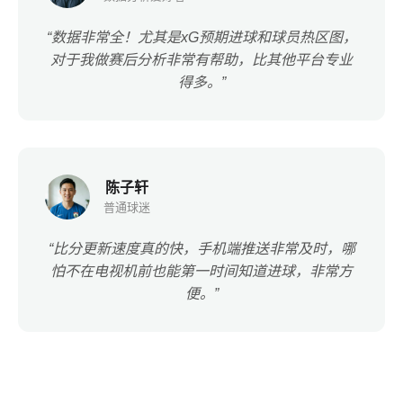
“数据非常全！尤其是xG预期进球和球员热区图，
对于我做赛后分析非常有帮助，比其他平台专业
得多。”
陈子轩
普通球迷
“比分更新速度真的快，手机端推送非常及时，哪
怕不在电视机前也能第一时间知道进球，非常方
便。”