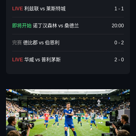
LIVE
利兹联 vs 莱斯特城
1 - 1
即将开始
诺丁汉森林 vs 桑德兰
20:00
完赛
德比郡 vs 伯恩利
0 - 2
LIVE
华威 vs 普利茅斯
2 - 0