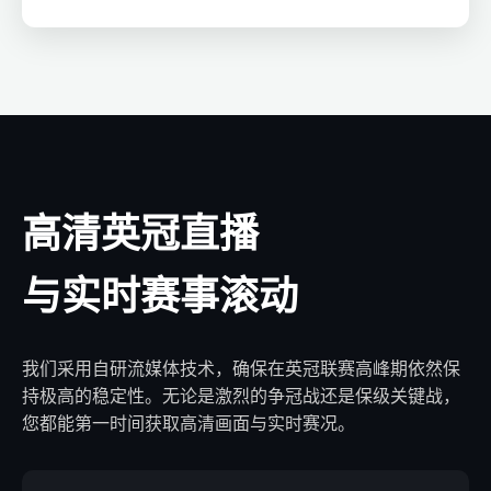
高清英冠直播
与实时赛事滚动
我们采用自研流媒体技术，确保在英冠联赛高峰期依然保
持极高的稳定性。无论是激烈的争冠战还是保级关键战，
您都能第一时间获取高清画面与实时赛况。