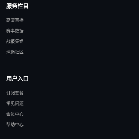
服务栏目
高清直播
赛事数据
战报集锦
球迷社区
用户入口
订阅套餐
常见问题
会员中心
帮助中心