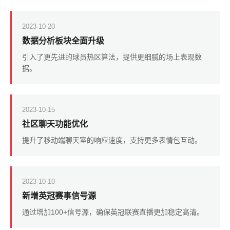
2023-10-20
数据分析板块全面升级
引入了更先进的球员热区算法，提供更细腻的场上表现数
据。
2023-10-15
社区聊天功能优化
提升了移动端聊天室的响应速度，支持更多表情包互动。
2023-10-10
新增英冠赛事信号源
通过增加100+信号源，确保英冠联赛直播更加稳定高清。