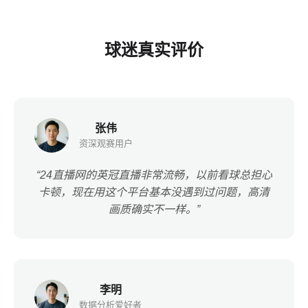
球迷真实评价
张伟
资深观赛用户
“24直播网的英冠直播非常流畅，以前看球总担心
卡顿，现在用这个平台基本没遇到过问题，高清
画质确实不一样。”
李明
数据分析爱好者