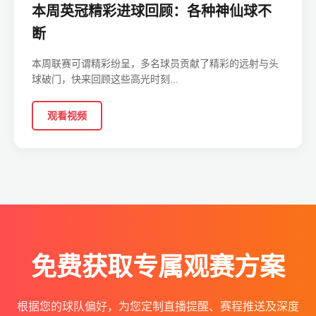
本周英冠精彩进球回顾：各种神仙球不
断
本周联赛可谓精彩纷呈，多名球员贡献了精彩的远射与头
球破门，快来回顾这些高光时刻...
观看视频
免费获取专属观赛方案
根据您的球队偏好，为您定制直播提醒、赛程推送及深度