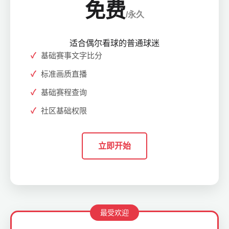
免费
/永久
适合偶尔看球的普通球迷
基础赛事文字比分
标准画质直播
基础赛程查询
社区基础权限
立即开始
最受欢迎