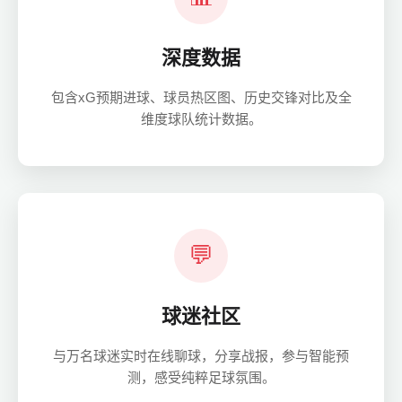
深度数据
包含xG预期进球、球员热区图、历史交锋对比及全
维度球队统计数据。
💬
球迷社区
与万名球迷实时在线聊球，分享战报，参与智能预
测，感受纯粹足球氛围。