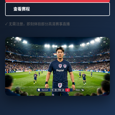
查看赛程
✓ 无需注册，即刻体验部分高清赛事直播