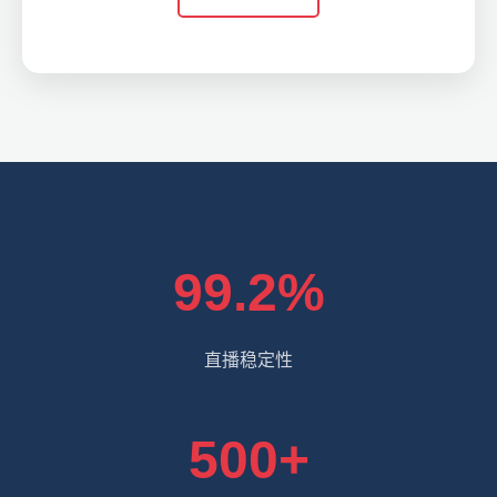
99.2%
直播稳定性
500+