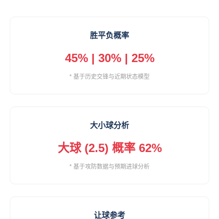
胜平负概率
45% | 30% | 25%
* 基于历史交锋与近期状态模型
大小球分析
大球 (2.5) 概率 62%
* 基于攻防数据与预期进球分析
让球参考