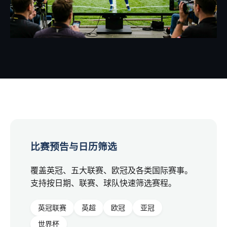
比赛预告与日历筛选
覆盖英冠、五大联赛、欧冠及各类国际赛事。
支持按日期、联赛、球队快速筛选赛程。
英冠联赛
英超
欧冠
亚冠
世界杯