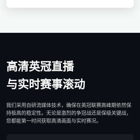
高清英冠直播
与实时赛事滚动
我们采用自研流媒体技术，确保在英冠联赛高峰期依然保
持极高的稳定性。无论是激烈的争冠战还是保级关键战，
您都能第一时间获取高清画面与实时赛况。