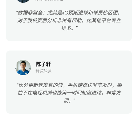
“数据非常全！尤其是xG预期进球和球员热区图，
对于我做赛后分析非常有帮助，比其他平台专业
得多。”
陈子轩
普通球迷
“比分更新速度真的快，手机端推送非常及时，哪
怕不在电视机前也能第一时间知道进球，非常方
便。”