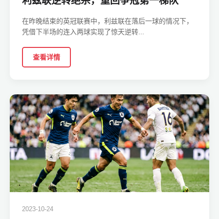
利兹联逆转绝杀，重回争冠第一梯队
在昨晚结束的英冠联赛中，利兹联在落后一球的情况下，
凭借下半场的连入两球实现了惊天逆转...
查看详情
2023-10-24