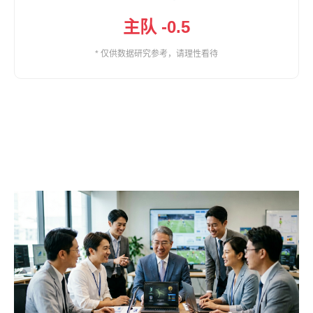
主队 -0.5
* 仅供数据研究参考，请理性看待