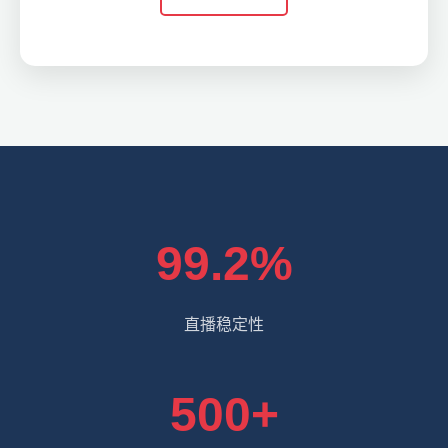
99.2%
直播稳定性
500+