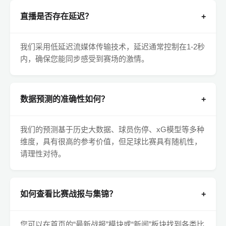
直播是否存在延迟？
+
我们采用低延迟流媒体传输技术，延迟通常控制在1-2秒
内，确保您能同步感受到赛场的激情。
数据预测的准确性如何？
+
我们的预测基于历史大数据、球员伤停、xG模型等多种
维度，具有很高的参考价值，但足球比赛具有随机性，
请理性对待。
如何查看比赛战报与集锦？
+
您可以在首页的“最新战报”模块或“新闻”板块找到各类比