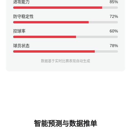
进攻能力
85%
防守稳定性
72%
控球率
60%
球员状态
78%
数据基于实时比赛表现自动生成
智能预测与数据推单