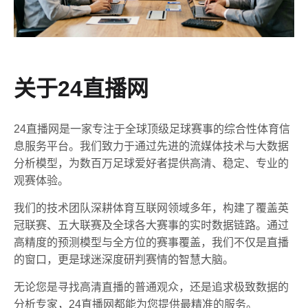
关于24直播网
24直播网是一家专注于全球顶级足球赛事的综合性体育信
息服务平台。我们致力于通过先进的流媒体技术与大数据
分析模型，为数百万足球爱好者提供高清、稳定、专业的
观赛体验。
我们的技术团队深耕体育互联网领域多年，构建了覆盖英
冠联赛、五大联赛及全球各大赛事的实时数据链路。通过
高精度的预测模型与全方位的赛事覆盖，我们不仅是直播
的窗口，更是球迷深度研判赛情的智慧大脑。
无论您是寻找高清直播的普通观众，还是追求极致数据的
分析专家，24直播网都能为您提供最精准的服务。