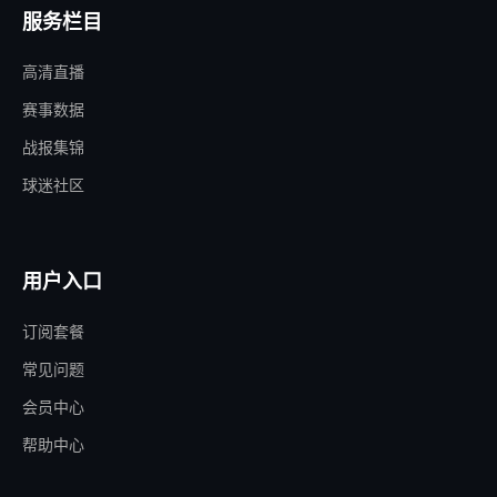
服务栏目
高清直播
赛事数据
战报集锦
球迷社区
用户入口
订阅套餐
常见问题
会员中心
帮助中心