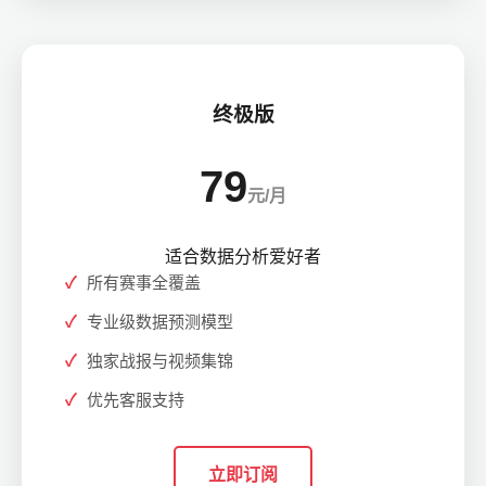
终极版
79
元/月
适合数据分析爱好者
所有赛事全覆盖
专业级数据预测模型
独家战报与视频集锦
优先客服支持
立即订阅