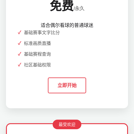
免费
/永久
适合偶尔看球的普通球迷
基础赛事文字比分
标准画质直播
基础赛程查询
社区基础权限
立即开始
最受欢迎