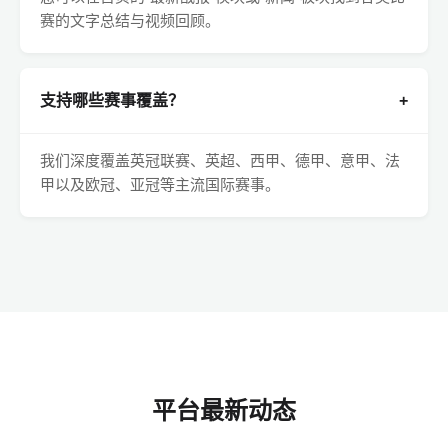
赛的文字总结与视频回顾。
支持哪些赛事覆盖？
+
我们深度覆盖英冠联赛、英超、西甲、德甲、意甲、法
甲以及欧冠、亚冠等主流国际赛事。
平台最新动态