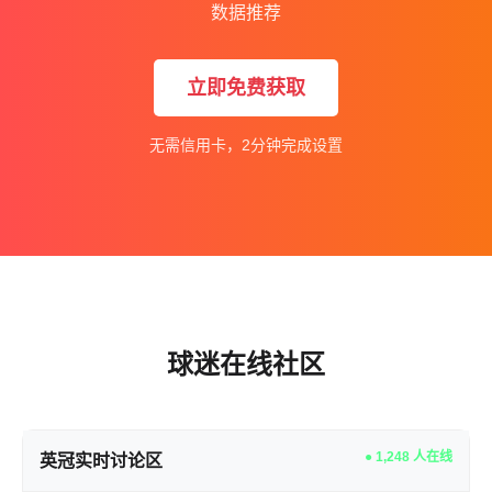
数据推荐
立即免费获取
无需信用卡，2分钟完成设置
球迷在线社区
● 1,248 人在线
英冠实时讨论区